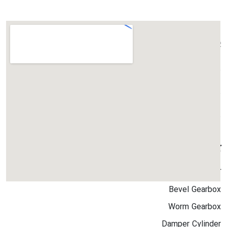
پرفروش ترین ها
TW20
TW10
TW40
کاتالوگ ها
کاتالوگ جامع
Bevel Gearbox
Worm Gearbox
Damper Cylinder