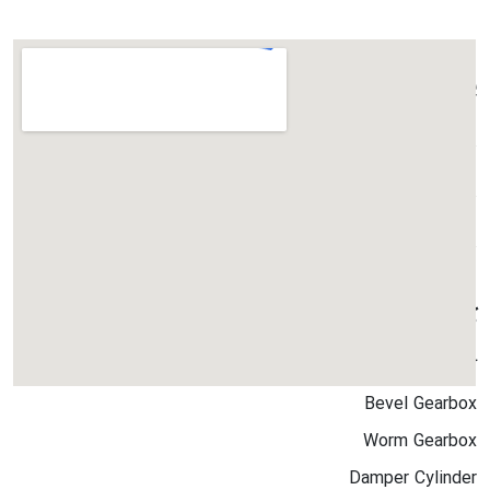
پرفروش ترین ها
TW20
TW10
TW40
کاتالوگ ها
کاتالوگ جامع
Bevel Gearbox
Worm Gearbox
Damper Cylinder